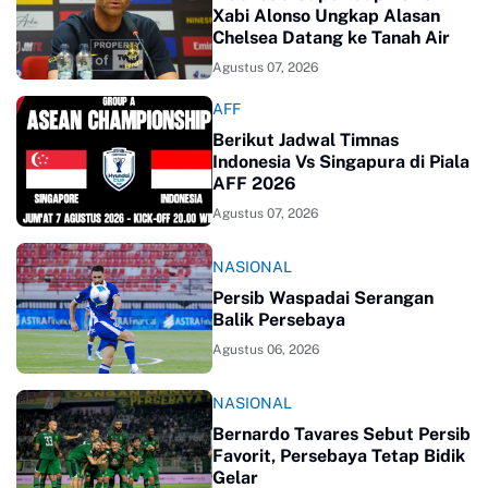
Xabi Alonso Ungkap Alasan
Chelsea Datang ke Tanah Air
Agustus 07, 2026
AFF
Berikut Jadwal Timnas
Indonesia Vs Singapura di Piala
AFF 2026
Agustus 07, 2026
NASIONAL
Persib Waspadai Serangan
Balik Persebaya
Agustus 06, 2026
NASIONAL
Bernardo Tavares Sebut Persib
Favorit, Persebaya Tetap Bidik
Gelar