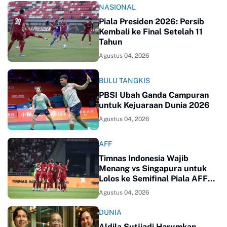
NASIONAL
Piala Presiden 2026: Persib
Kembali ke Final Setelah 11
Tahun
Agustus 04, 2026
BULU TANGKIS
PBSI Ubah Ganda Campuran
untuk Kejuaraan Dunia 2026
Agustus 04, 2026
AFF
Timnas Indonesia Wajib
Menang vs Singapura untuk
Lolos ke Semifinal Piala AFF
2026
Agustus 04, 2026
DUNIA
Aldila Sutjiadi Harumkan